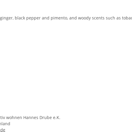
ginger, black pepper and pimento, and woody scents such as toba
ativ wohnen Hannes Drube e.K.
chland
.de