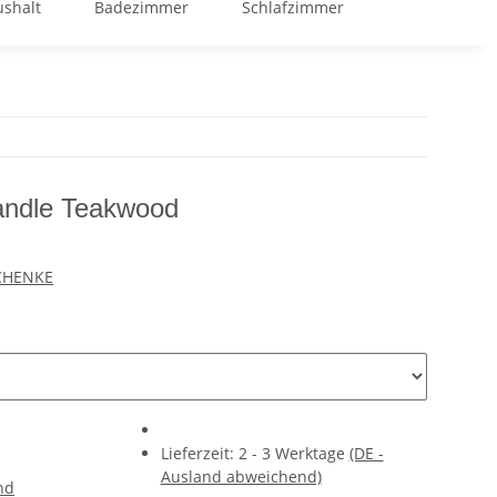
shalt
Badezimmer
Schlafzimmer
GOOD BUY %
andle Teakwood
CHENKE
Lieferzeit:
2 - 3 Werktage
(DE -
Ausland abweichend)
nd