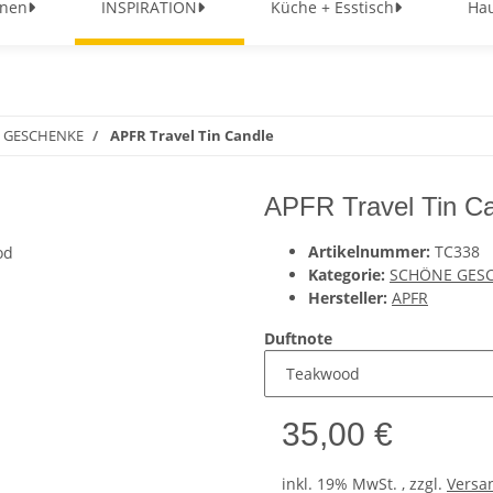
nen
INSPIRATION
Küche + Esstisch
Hau
 GESCHENKE
APFR Travel Tin Candle
APFR Travel Tin C
Artikelnummer:
TC338
Kategorie:
SCHÖNE GES
Hersteller:
APFR
Duftnote
35,00 €
inkl. 19% MwSt. , zzgl.
Versa