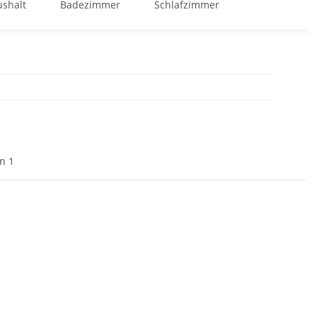
shalt
Badezimmer
Schlafzimmer
GOOD BUY %
on 1