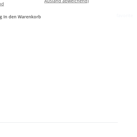
Ausland abweichend)
nd
favorite
g
In den Warenkorb