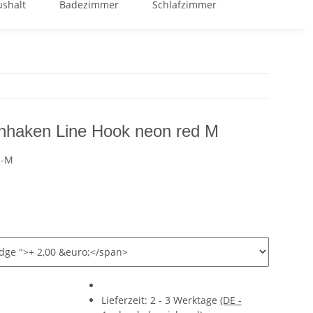
shalt
Badezimmer
Schlafzimmer
GOOD BUY %
haken Line Hook neon red M
R-M
Lieferzeit:
2 - 3 Werktage
(DE -