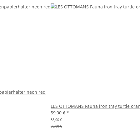
papierhalter neon red
LES OTTOMANS Fauna iron tray turtle ora
59,00 €
*
85,00 €
85,00 €