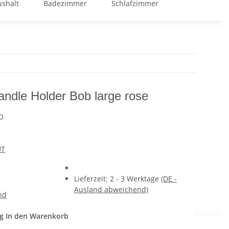
shalt
Badezimmer
Schlafzimmer
GOOD BUY %
le Holder Bob large rose
O
UT
Lieferzeit:
2 - 3 Werktage
(DE -
Ausland abweichend)
nd
favorite
g
In den Warenkorb