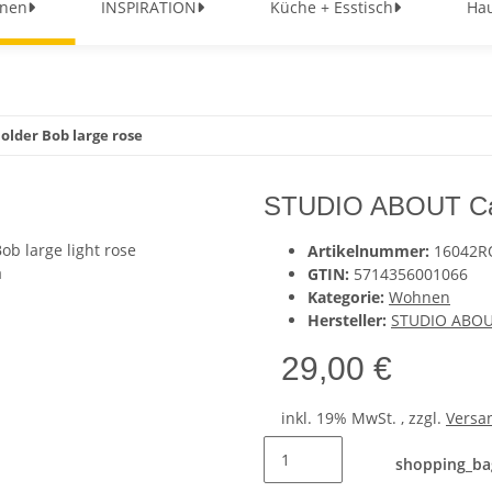
nen
INSPIRATION
Küche + Esstisch
Hau
lder Bob large rose
STUDIO ABOUT Cand
Artikelnummer:
16042R
GTIN:
5714356001066
Kategorie:
Wohnen
Hersteller:
STUDIO ABO
29,00 €
inkl. 19% MwSt. , zzgl.
Versa
shopping_ba