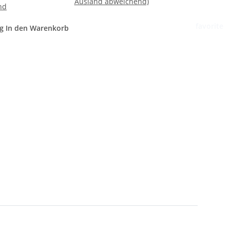
Ausland abweichend)
nd
favorite
g
In den Warenkorb