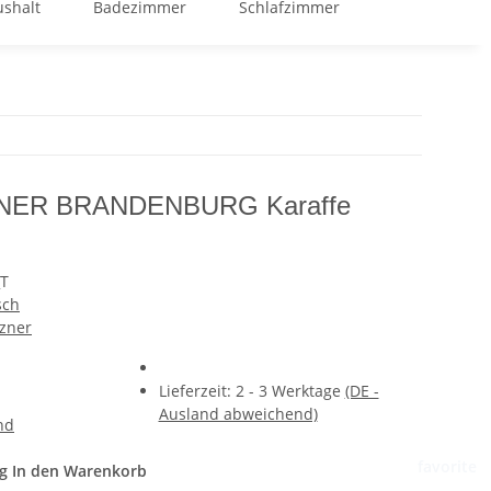
shalt
Badezimmer
Schlafzimmer
GOOD BUY %
NER BRANDENBURG Karaffe
T
sch
tzner
Lieferzeit:
2 - 3 Werktage
(DE -
Ausland abweichend)
nd
favorite
g
In den Warenkorb