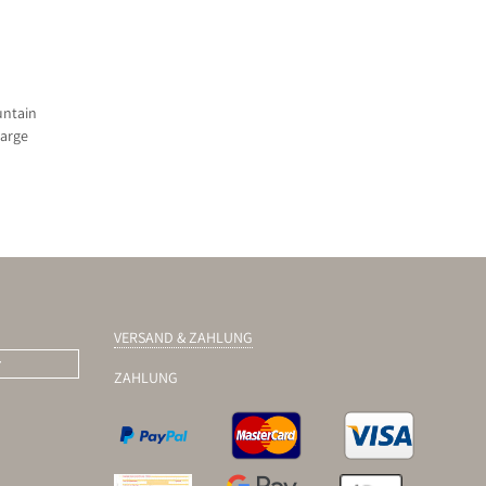
untain
large
VERSAND & ZAHLUNG
r
ZAHLUNG