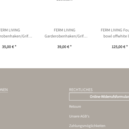
FERM LIVING
FERM LIVING
FERM LIVING Fo
robenhaken/Griff
Garderobenhaken/Griff
bowl offwhite 
 Hook Edelstahl
Chanterelle Hook
35,00 €
*
39,00 €
*
125,00 €
*
Edelstahl
ONEN
RECHTLICHES
Online-Widerrufsformula
Retoure
Unsere AGB's
Zahlungsmöglichkeiten