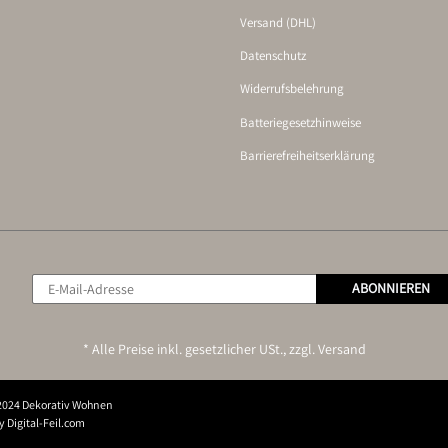
Versand (DHL)
Datenschutz
Widerrufsbelehrung
Batteriegesetzhinweise
Barrierefreiheitserklärung
ABONNIEREN
* Alle Preise inkl. gesetzlicher USt., zzgl.
Versand
2024 Dekorativ Wohnen
 Digital-Feil.com