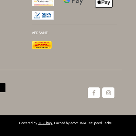
VERSAND
Powered by
JTL-Shop
| Cached by
ecomDATA LiteSpeed Cache