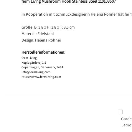
ferm Living Mushroom Hook Stainless Steel 110103507
In Kooperation mit Schmuckdesignerin Helena Rohner hat ferm 
Größe: B: 3,8 x H: 3,8 x T: 3,5 cm
Material: Edelstahl
Design: Helena Rohner
Herstellerinformationen:
ferm Living
Kuglegårdsvej 1-5
Copenhagen, Dänemark, 1434
info@fermliving.com
https://www.fermliving.com