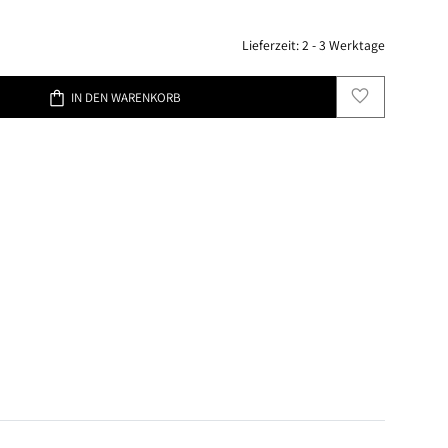
Lieferzeit:
2 - 3 Werktage
favorite
shopping_bag
IN DEN WARENKORB