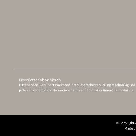
Newsletter Abonnieren
Bitte senden Sie mir entsprechend Ihrer
Datenschutzerklärung
regelmäßig und
jederzeit widerruflich Informationen zu Ihrem Produktsortiment per E-Mail zu.
© Copyright 
Made by