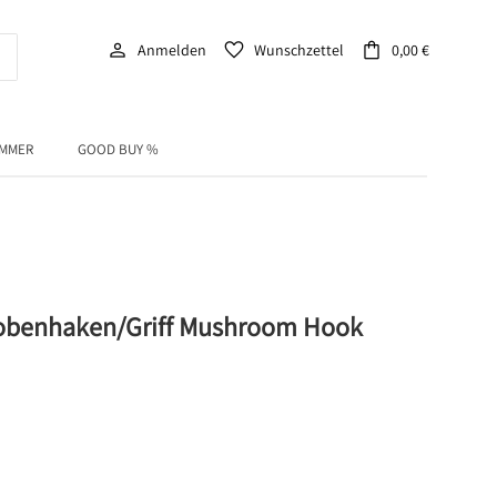
person
favorite
shopping_bag
Anmelden
Wunschzettel
0,00 €
IMMER
GOOD BUY %
obenhaken/Griff Mushroom Hook