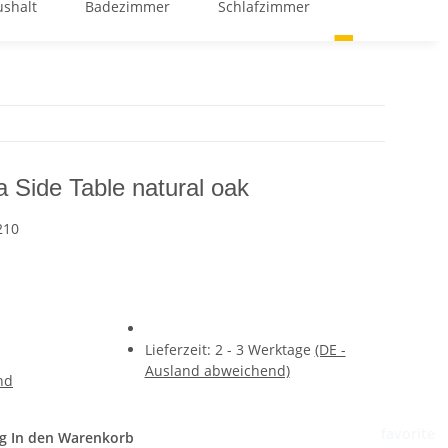
shalt
Badezimmer
Schlafzimmer
GOOD BUY %
Side Table natural oak
210
Lieferzeit:
2 - 3 Werktage
(DE -
Ausland abweichend)
nd
favorite
g
In den Warenkorb