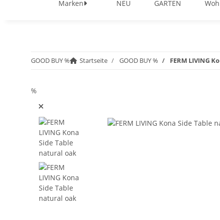
Marken
NEU
GARTEN
Woh
GOOD BUY %
Startseite
GOOD BUY %
FERM LIVING Ko
%