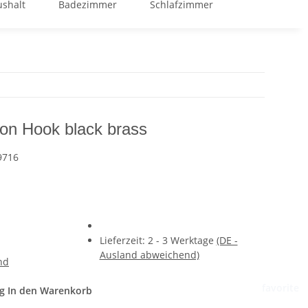
shalt
Badezimmer
Schlafzimmer
GOOD BUY %
n Hook black brass
9716
Lieferzeit:
2 - 3 Werktage
(DE -
Ausland abweichend)
nd
favorite
g
In den Warenkorb