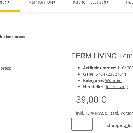
nen
INSPIRATION
Küche + Esstisch
Hau
 black brass
FERM LIVING Lemo
Artikelnummer:
110426
GTIN:
5704723327011
Kategorie:
Wohnen
Hersteller:
ferm Living
39,00 €
inkl. 19% MwSt. , zzgl.
Versa
shopping_ba