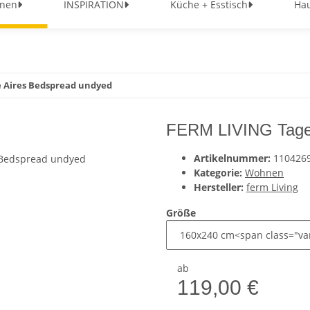
nen
INSPIRATION
Küche + Esstisch
Hau
 Aires Bedspread undyed
FERM LIVING Tage
Artikelnummer:
110426
Kategorie:
Wohnen
Hersteller:
ferm Living
Größe
ab
119,00 €