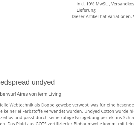
inkl. 19% MwSt. ,
Versandkos
Lieferung
x
Dieser Artikel hat Variationen.
edspread undyed
berwurf Aires von ferm Living
ielle Webtechnik als Doppelgewebe verwebt, was für eine besonder
ie keinerlei Farbstoffe verwendet wurden. Undyed Cotton wurde hie
 zeitlos und passt durch seine ruhige Farbgebung perfekt ins Sch
en. Das Plaid aus GOTS zertifizierter Biobaumwolle kommt mit fei