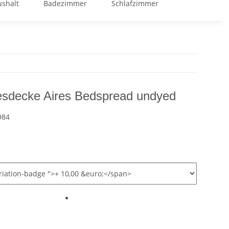
shalt
Badezimmer
Schlafzimmer
GOOD BUY %
sdecke Aires Bedspread undyed
984