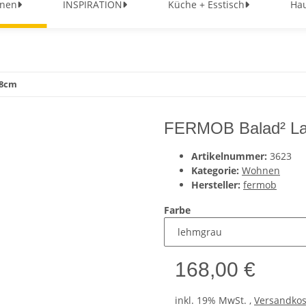
nen
INSPIRATION
Küche + Esstisch
Hau
38cm
FERMOB Balad² L
Artikelnummer:
3623
Kategorie:
Wohnen
Hersteller:
fermob
Farbe
168,00 €
inkl. 19% MwSt. ,
Versandkos