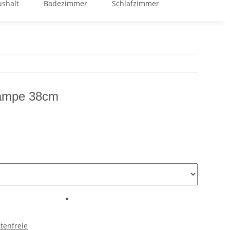
shalt
Badezimmer
Schlafzimmer
GOOD BUY %
ampe 38cm
tenfreie