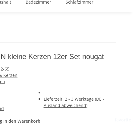
shalt
Badezimmer
Schlafzimmer
GOOD BUY %
kleine Kerzen 12er Set nougat
12-65
 & Kerzen
ien
Lieferzeit:
2 - 3 Werktage
(DE -
Ausland abweichend)
nd
favorite
g
In den Warenkorb