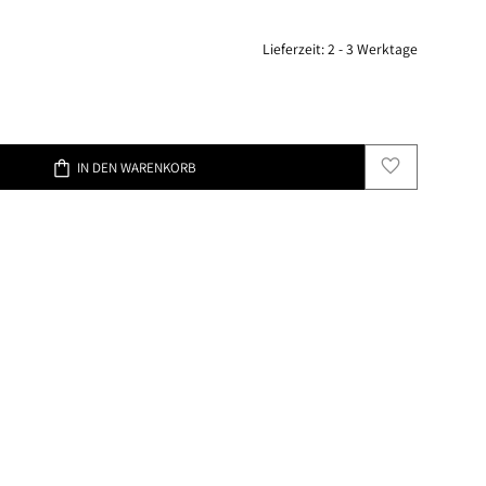
Lieferzeit:
2 - 3 Werktage
favorite
shopping_bag
IN DEN WARENKORB