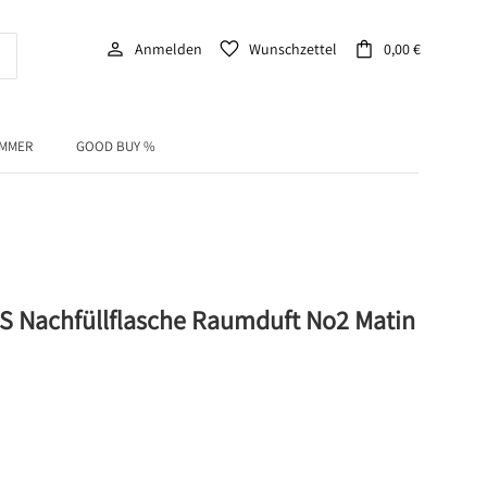
person
favorite
shopping_bag
Anmelden
Wunschzettel
0,00 €
IMMER
GOOD BUY %
 Nachfüllflasche Raumduft No2 Matin