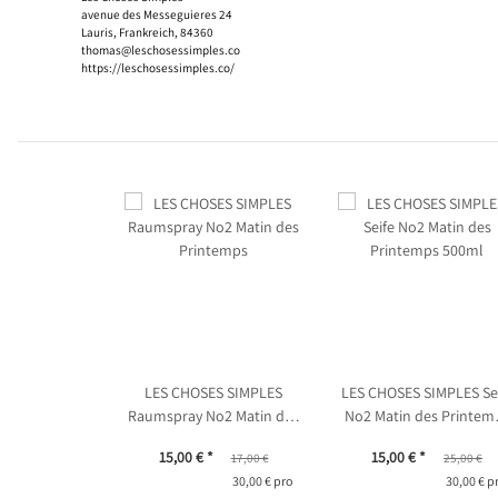
avenue des Messeguieres 24
Lauris, Frankreich, 84360
thomas@leschosessimples.co
https://leschosessimples.co/
LES CHOSES SIMPLES
LES CHOSES SIMPLES Se
Raumspray No2 Matin des
No2 Matin des Printem
Printemps
500ml
15,00 €
*
15,00 €
*
17,00 €
25,00 €
30,00 € pro
30,00 € p