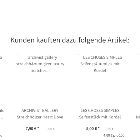
Kunden kauften dazu folgende Artikel:
ife
ARCHIVIST GALLERY
LES CHOSES SIMPLES
ps
Streichhölzer Heart Dove
Seifenstück mit Kordel
Na
No
7,90 €
*
5,00 €
*
10,90 €
9,50 €
ro
4,00 € pro 100