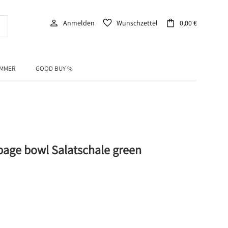
person
favorite
shopping_bag
Anmelden
Wunschzettel
0,00 €
IMMER
GOOD BUY %
ge bowl Salatschale green