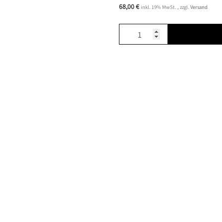
68,00 €
inkl. 19% MwSt. , zzgl.
Versand