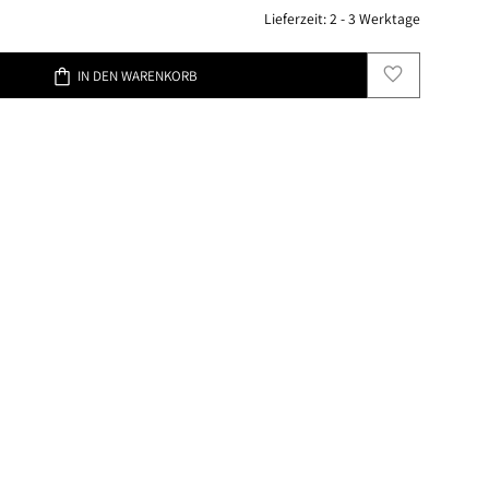
Lieferzeit:
2 - 3 Werktage
favorite
shopping_bag
IN DEN WARENKORB