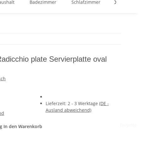
aushalt
Badezimmer
Schlafzimmer
GOOD BUY 
cchio plate Servierplatte oval
sch
Lieferzeit:
2 - 3 Werktage
(DE -
Ausland abweichend)
nd
favorite
g
In den Warenkorb