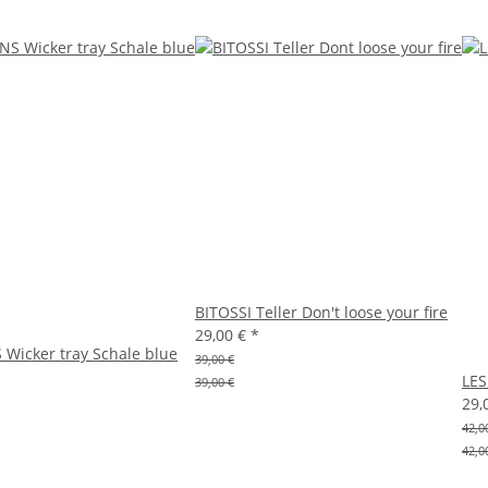
BITOSSI Teller Don't loose your fire
29,00 €
*
icker tray Schale blue
39,00 €
LES
39,00 €
29,
42,0
42,0