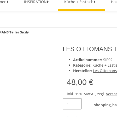
nen
INSPIRATION
Küche + Esstisch
Hau
ANS Teller Sicily
LES OTTOMANS Tell
Artikelnummer:
SIP02
Kategorie:
Küche + Essti
Hersteller:
Les Ottomans
48,00 €
inkl. 19% MwSt. , zzgl.
Versa
shopping_ba