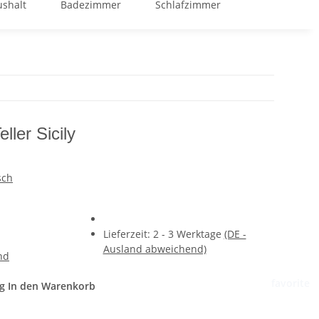
shalt
Badezimmer
Schlafzimmer
GOOD BUY %
er Sicily
sch
Lieferzeit:
2 - 3 Werktage
(DE -
Ausland abweichend)
nd
favorite
g
In den Warenkorb