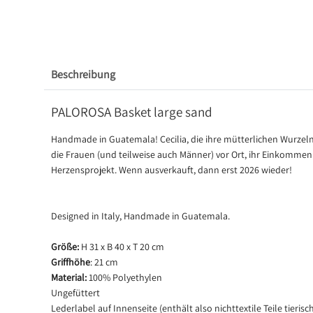
Beschreibung
PALOROSA Basket large sand
Handmade in Guatemala! Cecilia, die ihre mütterlichen Wurzel
die Frauen (und teilweise auch Männer) vor Ort, ihr Einkommen 
Herzensprojekt. Wenn ausverkauft, dann erst 2026 wieder!
Designed in Italy, Handmade in Guatemala.
Größe:
H 31 x B 40 x T 20 cm
Griffhöhe
: 21 cm
Material:
100% Polyethylen
Ungefüttert
Lederlabel auf Innenseite (enthält also nichttextile Teile tieris