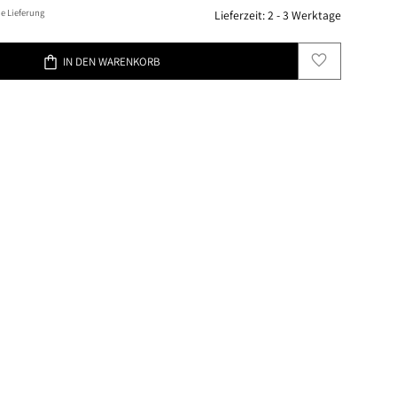
e Lieferung
Lieferzeit:
2 - 3 Werktage
favorite
shopping_bag
IN DEN WARENKORB