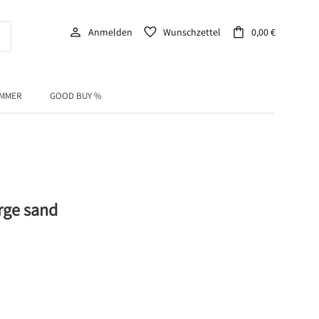
person
favorite
shopping_bag
Anmelden
Wunschzettel
0,00 €
IMMER
GOOD BUY %
rge sand